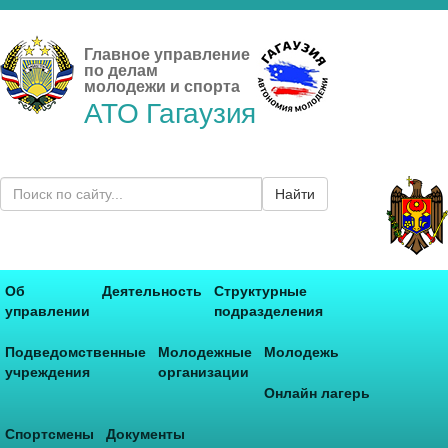
Главное управление
по делам
молодежи и спорта
АТО Гагаузия
Найти
Об
Деятельность
Структурные
управлении
подразделения
Подведомственные
Молодежные
Молодежь
учреждения
организации
Онлайн лагерь
Спортсмены
Документы