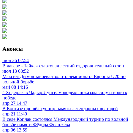
Анонсы
июл
26
02:54
В лагере «Чайка» стартовал летний оздоровительный сезон
июл
13
08:52
Максим Дымов завоевал золото чемпионата Европы U20 по
вольной борьбе
май
08
14:16
" Хедерлез в Чадыр-Лунге: молодежь показала силу и волю к
победе "
апр
27
14:47
В Конгазе прошёл турнир памяти легендарных вратарей
апр
21
11:40
В селе Копчак состоялся Международный турнир по вольной
борьбе памяти Фёдора Франжева
апр
06
13:59