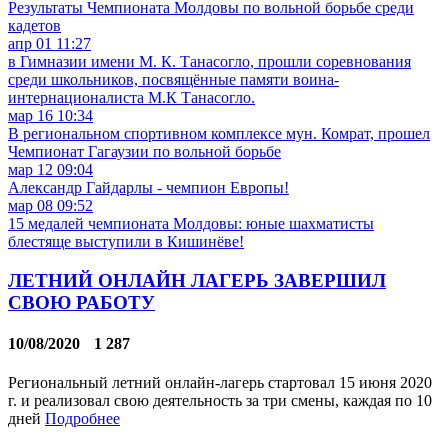
Результаты Чемпионата Молдовы по вольной борьбе среди
кадетов
апр
01
11:27
в Гимназии имени М. К. Танасогло, прошли соревнования
среди школьников, посвящённые памяти воина-
интернационалиста М.К Танасогло.
мар
16
10:34
В региональном спортивном комплексе мун. Комрат, прошел
Чемпионат Гагаузии по вольной борьбе
мар
12
09:04
Александр Гайдарлы - чемпион Европы!
мар
08
09:52
15 медалей чемпионата Молдовы: юные шахматисты
блестяще выступили в Кишинёве!
ЛЕТНИЙ ОНЛАЙН ЛАГЕРЬ ЗАВЕРШИЛ
СВОЮ РАБОТУ
10/08/2020
1 287
Региональный летний онлайн-лагерь стартовал 15 июня 2020
г. и реализовал свою деятельность за три смены, каждая по 10
дней
Подробнее