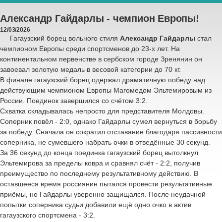
Александр Гайдарлы - чемпион Европы!
12/03/2026
Гагаузский борец вольного стиля
Александр
Гай
дарлы
стал
чемпионом Европы среди спортсменов до 23-х лет. На
континентальном первенстве в сербском городе Зренянин он
завоевал золотую медаль в весовой категории до 70 кг.
В финале гагаузский борец одержал драматичную победу над
действующим чемпионом Европы
Магомедом Эльтемировым из
России
. Поединок завершился со счётом 3:2.
Схватка складывалась непросто для представителя Молдовы.
Соперник повёл - 2:0, однако Гайдарлы сумел вернуться в борьбу
за победу. Сначала он сократил отставание благодаря пассивности
соперника, не сумевшего набрать очки в отведённые 30 секунд.
За 36 секунд до конца поединка гагаузский борец вытолкнул
Эльтемирова за пределы ковра и сравнял счёт - 2:2, получив
преимущество по последнему результативному действию. В
оставшееся время россиянин пытался провести результативные
приёмы, но Гайдарлы уверенно защищался. После неудачной
попытки соперника судьи добавили ещё одно очко в актив
гагаузского спортсмена - 3:2.