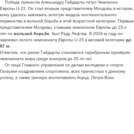
Победа принесла Александру Гайдарлы титул Чемпиона
Европы
U-
23. Он стал вторым представителем Молдовы в истории,
кому удалось завоевать золотую медаль континентального
первенства в вольной борьбе в этой возрастной категории. Первым
представителем Молдовы, ставшим чемпионом Европы до 23-х
лет по
вольной борьбе
, был
Раду Лефтер
. В 2024-м году он
завоевал золото чемпионата Европы
U-
23 в весовой категории
до
97 кг.
Отметим, что ранее Гайдарлы становился серебряным призёром
чемпионата мира среди юниоров до 20-ти лет.
От лица Главного управления по делам молодежи и спорта
Гагаузии поздравляем спортсмена,
всех причастных к данному
успеху, а также тренера воспитавшего борца, Петра Влах.