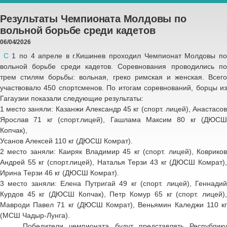
Результаты Чемпионата Молдовы по
вольной борьбе среди кадетов
06/04/2026
С
1 по 4 апреле в г.Кишинев проходил Чемпионат Молдовы п
вольной борьбе среди кадетов. Соревнования проводились по
трем стилям борьбы: вольная, греко римская и женская. Всего
участвовало 450 спортсменов. По итогам соревнований, борцы из
Гагаузии показали следующие результаты:
1 место заняли: Казанжи Александр 45 кг (спорт. лицей), Анастасов
Ярослав 71 кг (спорт.лицей), Гашлама Максим 80 кг (ДЮСШ
Копчак),
Усанов Алексей 110 кг (ДЮСШ Комрат).
2 место заняли: Каиряк Владимир 45 кг (спорт. лицей), Ковриков
Андрей 55 кг (спорт.лицей), Наталья Терзи 43 кг (ДЮСШ Комрат),
Ирина Терзи 46 кг (ДЮСШ Комрат).
3 место заняли: Елена Путригай 49 кг (спорт. лицей), Геннадий
Курдов 45 кг (ДЮСШ Копчак), Петр Комур 65 кг (спорт. лицей),
Мавроди Павел 71 кг (ДЮСШ Комрат), Веньямин Каледжи 110 кг
(МСШ Чадыр-Лунга).
Победители чемпионата будут представлять Республику