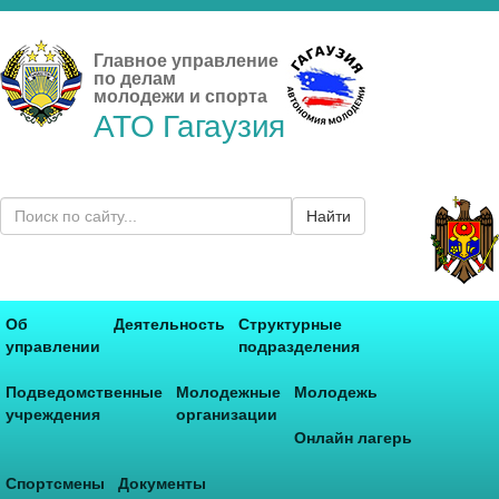
Главное управление
по делам
молодежи и спорта
АТО Гагаузия
Найти
Об
Деятельность
Структурные
управлении
подразделения
Подведомственные
Молодежные
Молодежь
учреждения
организации
Онлайн лагерь
Спортсмены
Документы