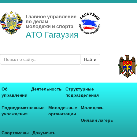
Главное управление
по делам
молодежи и спорта
АТО Гагаузия
Найти
Об
Деятельность
Структурные
управлении
подразделения
Подведомственные
Молодежные
Молодежь
учреждения
организации
Онлайн лагерь
Спортсмены
Документы