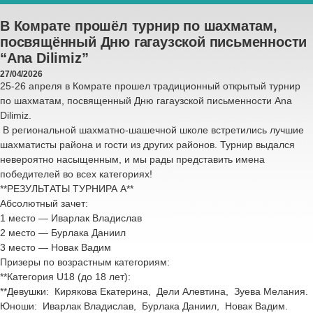
В Комрате прошёл турнир по шахматам,
посвящённый Дню гагаузской письменности
“Ana Dilimiz”
27/04/2026
25-26 апреля в Комрате прошел традиционный открытый турнир
по шахматам, посвященный Дню гагаузской письменности Ana
Dilimiz.
В региональной шахматно-шашечной школе встретились лучшие
шахматисты района и гости из других районов. Турнир выдался
невероятно насыщенным, и мы рады представить имена
победителей во всех категориях!
**РЕЗУЛЬТАТЫ ТУРНИРА А**
Абсолютный зачет:
1 место — Иварлак Владислав
2 место — Бурлака Даниил
3 место — Новак Вадим
Призеры по возрастным категориям:
**Категория U18 (до 18 лет):
**Девушки:
Кирякова Екатерина,
Дели Алевтина,
Зуева Мелания.
Юноши:
Иварлак Владислав,
Бурлака Даниил,
Новак Вадим.