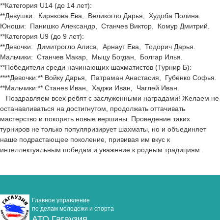
**Категория U14 (до 14 лет):
**Девушки:
Кирякова Ева,
Великогло Дарья,
Худоба Полина.
Юноши:
Панишко Александр,
Станчев Виктор,
Комур Дмитрий.
**Категория U9 (до 9 лет):
**Девочки:
Димитрогло Алиса,
Арнаут Ева,
Тодорич Дарья.
Мальчики:
Станчев Макар,
Мыцу Богдан,
Болгар Илья.
**Победители среди начинающих шахматистов (Турнир Б):
****Девочки:**
Войку Дарья,
Патраман Анастасия,
Губенко Софья.
**Мальчики:**
Станев Иван,
Хаджи Иван,
Чаглей Иван.
Поздравляем всех ребят с заслуженными наградами! Желаем не
останавливаться на достигнутом, продолжать оттачивать
мастерство и покорять новые вершины. Проведение таких
турниров не только популяризирует шахматы, но и объединяет
наше подрастающее поколение, прививая им вкус к
интеллектуальным победам и уважение к родным традициям.
Главное управление
по делам молодежи и спорта
АТО Гагаузия