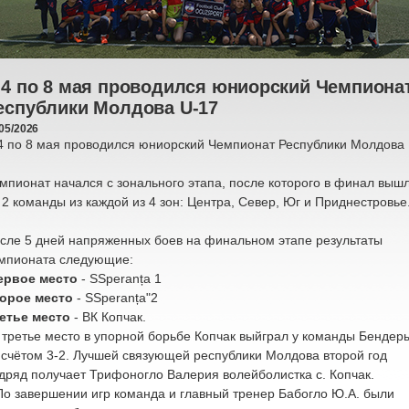
 4 по 8 мая проводился юниорский Чемпиона
еспублики Молдова U-17
05/2026
4 по 8 мая проводился юниорский Чемпионат Республики Молдова 
мпионат начался с зонального этапа, после которого в финал выш
 2 команды из каждой из 4 зон: Центра, Север, Юг и Приднестровье
сле 5 дней напряженных боев на финальном этапе результаты
мпионата следующие:
рвое место
- SSperanța 1
орое место
- SSperanța"2
етье место
- ВК Копчак.
 третье место в упорной борьбе Копчак выйграл у команды Бендер
 счётом 3-2. Лучшей связующей республики Молдова второй год
дряд получает Трифоногло Валерия волейболистка с. Копчак.
 завершении игр команда и главный тренер Бабогло Ю.А. были