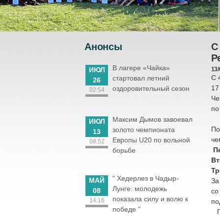
Анонсы
С
Р
В лагере «Чайка»
ИЮЛ
13/
С 
стартовал летний
26
17
оздоровительный сезон
02:54
Че
по
Максим Дымов завоевал
ИЮЛ
По
золото чемпионата
13
че
Европы U20 по вольной
08:52
Пе
борьбе
Вт
Тр
" Хедерлез в Чадыр-
МАЙ
За
Лунге: молодежь
08
со
показала силу и волю к
14:16
по
победе "
По