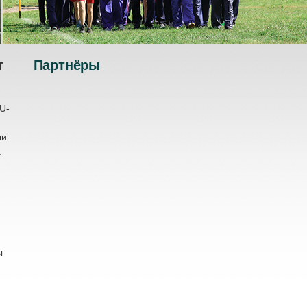
т
Партнёры
U-
ли
.
ы