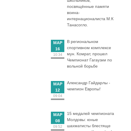
школьников,
посвящённые памяти
воина-
интернационалиста М.К
Танасогло.
В региональном
МАР
спортивном комплексе
16
мун. Комрат, прошел
10:34
Чемпионат Гагаузии по
вольной борьбе
Александр Гайдарлы -
МАР
чемпион Европы!
12
09:04
15 медалей чемпионата
МАР
Молдовы: юные
08
шахматисты блестяще
09:52