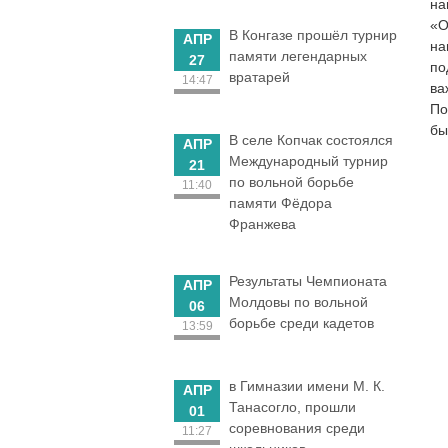
на
«О
В Конгазе прошёл турнир
АПР
на
памяти легендарных
27
по
вратарей
14:47
ва
По
бы
В селе Копчак состоялся
АПР
Международный турнир
21
по вольной борьбе
11:40
памяти Фёдора
Франжева
Результаты Чемпионата
АПР
Молдовы по вольной
06
борьбе среди кадетов
13:59
в Гимназии имени М. К.
АПР
Танасогло, прошли
01
соревнования среди
11:27