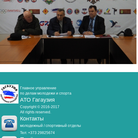
Главное управление
по делам молодежи и спорта
АТО Гагаузия
Copyright © 2016-2017
All rights reserved.
Контакты
молодежный / спортивный отделы
Тел: +373 29825674