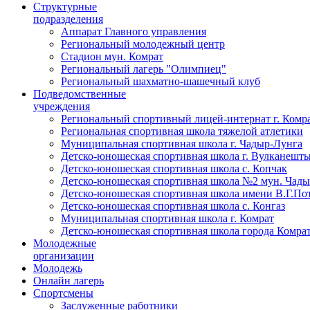
Структурные
подразделения
Аппарат Главного управления
Региональный молодежный центр
Стадион мун. Комрат
Региональный лагерь "Олимпиец"
Региональный шахматно-шашечный клуб
Подведомственные
учреждения
Региональный спортивный лицей-интернат г. Комр
Региональная спортивная школа тяжелой атлетики
Муниципальная спортивная школа г. Чадыр-Лунга
Детско-юношеская спортивная школа г. Вулканешт
Детско-юношеская спортивная школа с. Копчак
Детско-юношеская спортивная школа №2 мун. Чад
Детско-юношеская спортивная школа имени В.Г.По
Детско-юношеская спортивная школа с. Конгаз
Муниципальная спортивная школа г. Комрат
Детско-юношеская спортивная школа города Комра
Молодежные
организации
Молодежь
Онлайн лагерь
Спортсмены
Заслуженные работники