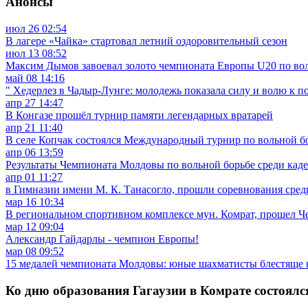
Анонсы
июл
26
02:54
В лагере «Чайка» стартовал летний оздоровительный сезон
июл
13
08:52
Максим Дымов завоевал золото чемпионата Европы U20 по во
май
08
14:16
" Хедерлез в Чадыр-Лунге: молодежь показала силу и волю к по
апр
27
14:47
В Конгазе прошёл турнир памяти легендарных вратарей
апр
21
11:40
В селе Копчак состоялся Международный турнир по вольной б
апр
06
13:59
Результаты Чемпионата Молдовы по вольной борьбе среди кад
апр
01
11:27
в Гимназии имени М. К. Танасогло, прошли соревнования сре
мар
16
10:34
В региональном спортивном комплексе мун. Комрат, прошел Ч
мар
12
09:04
Александр Гайдарлы - чемпион Европы!
мар
08
09:52
15 медалей чемпионата Молдовы: юные шахматисты блестяще
Ко дню образования Гагаузии в Комрате состоя