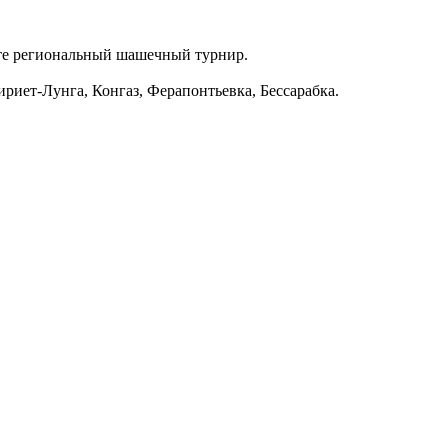
рате региональный шашечный турнир.
ириет-Лунга, Конгаз, Ферапонтьевка, Бессарабка.