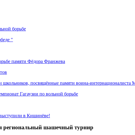
льной борьбе
беде "
орьбе памяти Фёдора Франжева
етов
ди школьников, посвящённые памяти воина-интернационалиста М
емпионат Гагаузии по вольной борьбе
 выступили в Кишинёве!
лся региональный шашечный турнир