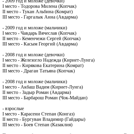
- 2009 год и моложе (девочки)
I место - Тодорова Милена (Копчак)
II место - Тукан Альбина (Комрат)
III место - Гаргалык Анна (Авдарма)
- 2009 год и моложе (мальчики)
I место - Чавдарь Вячеслав (Копчак)
II место - Кеменчежи Сергей (Копчак)
III место - Касым Георгий (Авдарма)
- 2008 год и моложе (девочки)
I место - Железогло Надежда (Кириет-Лунга)
II место - Кирякова Екатерина (Комрат)
III место - Драган Татьяна (Копчак)
- 2008 год и моложе (мальчики)
I место - Акбаш Вадим (Кириет-Лунга)
II место - Задыр Роман (Авдарма)
III место - Барбарош Роман (Чок-Майдан)
- взрослые
I место - Карасени Степан (Конгаз)
II место - Бургуван Владимир (Гайдары)
III место - Боев Степан (Казаклия)