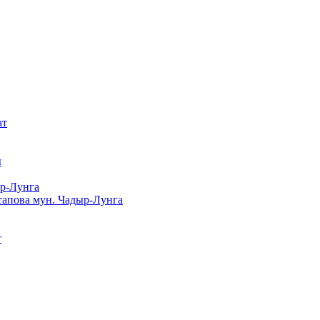
ат
ы
ыр-Лунга
тапова мун. Чадыр-Лунга
т