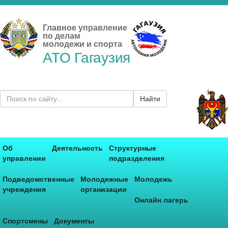
Главное управление
по делам
молодежи и спорта
АТО Гагаузия
Найти
Об
Деятельность
Структурные
управлении
подразделения
Подведомственные
Молодежные
Молодежь
учреждения
организации
Онлайн лагерь
Спортсмены
Документы