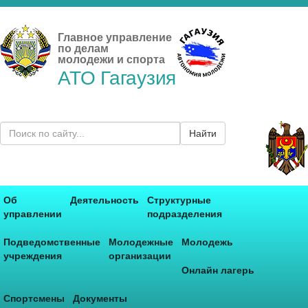
Главное управление
по делам
молодежи и спорта
АТО Гагаузия
Найти
Об
Деятельность
Структурные
управлении
подразделения
Подведомственные
Молодежные
Молодежь
учреждения
организации
Онлайн лагерь
Спортсмены
Документы