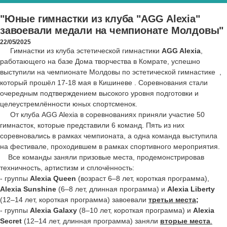
"‎Юные гимнастки из клуба "‎AGG Alexia"‎
завоевали медали на чемпионате Молдовы"‎
22/05/2025
Гимнастки из клуба эстетической гимнастики
AGG Alexia
,
работающего на базе Дома творчества в Комрате, успешно
выступили на чемпионате Молдовы по эстетической гимнастике
,
который прошёл 17-18 мая в Кишиневе . Соревнования стали
очередным подтверждением высокого уровня подготовки и
целеустремлённости юных спортсменок.
От клуба AGG Alexia в соревнованиях приняли участие 50
гимнасток, которые представили 6 команд. Пять из них
соревновались в рамках чемпионата, а одна команда выступила
на фестивале, проходившем в рамках спортивного мероприятия.
Все команды заняли призовые места, продемонстрировав
техничность, артистизм и сплочённость:
- группы
Alexia Queen
(возраст 6–8 лет, короткая программа),
Alexia Sunshine
(6–8 лет, длинная программа) и
Alexia Liberty
(12–14 лет, короткая программа) завоевали
третьи места;
- группы
Alexia Galaxy
(8–10 лет, короткая программа) и
Alexia
Secret
(12–14 лет, длинная программа) заняли
вторые места
.