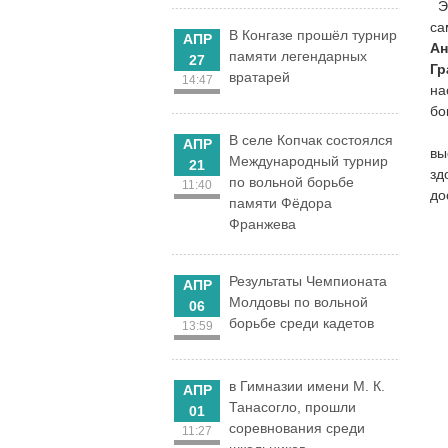
Эт
са
В Конгазе прошёл турнир
АПР
Ан
памяти легендарных
27
Гр
вратарей
14:47
на
бо
По
В селе Копчак состоялся
АПР
вы
Международный турнир
21
зд
по вольной борьбе
11:40
до
памяти Фёдора
Франжева
Результаты Чемпионата
АПР
Молдовы по вольной
06
борьбе среди кадетов
13:59
в Гимназии имени М. К.
АПР
Танасогло, прошли
01
соревнования среди
11:27