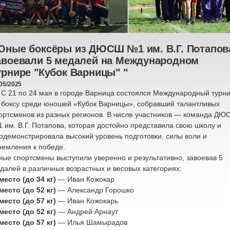
‎Юные боксёры из ДЮСШ №1 им. В.Г. Потапов
авоевали 5 медалей на Международном
урнире "Кубок Варницы" "‎
05/2025
21 по 24 мая в городе Варница состоялся Международный турн
 боксу среди юношей «Кубок Варницы», собравший талантливых
ортсменов из разных регионов. В числе участников — команда ДЮ
 им. В.Г. Потапова, которая достойно представила свою школу и
одемонстрировала высокий уровень подготовки, силы воли и
ремления к победе.
ые спортсмены выступили уверенно и результативно, завоевав 5
далей в различных возрастных и весовых категориях:
место (до 34 кг)
— Иван Кожокар
место (до 52 кг)
— Александр Горошко
место (до 57 кг)
— Иван Кожокарь
место (до 52 кг)
— Андрей Арнаут
место (до 57 кг)
— Илья Шамырадов