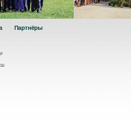
а
Партнёры
ир
СШ