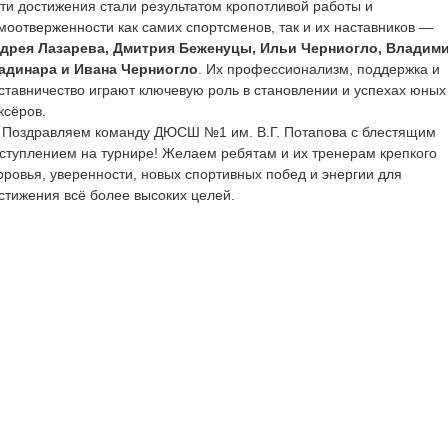
и достижения стали результатом кропотливой работы и
моотверженности как самих спортсменов, так и их наставников —
дрея Лазарева, Дмитрия Беженуцы, Ильи Черниогло, Владим
адинара и Ивана Черниогло
. Их профессионализм, поддержка и
ставничество играют ключевую роль в становлении и успехах юных
ксёров.
здравляем команду ДЮСШ №1 им. В.Г. Потапова с блестящим
ступлением на турнире! Желаем ребятам и их тренерам крепкого
оровья, уверенности, новых спортивных побед и энергии для
стижения всё более высоких целей.