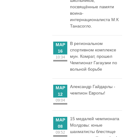
школьников,
посвящённые памяти
воина-
интернационалиста М.К
Танасогло.
В региональном
МАР
спортивном комплексе
16
мун. Комрат, прошел
10:34
Чемпионат Гагаузии по
вольной борьбе
Александр Гайдарлы -
МАР
чемпион Европы!
12
09:04
15 медалей чемпионата
МАР
Молдовы: юные
08
шахматисты блестяще
09:52