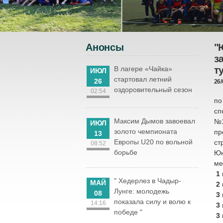
Анонсы
"
з
В лагере «Чайка»
т
ИЮЛ
стартовал летний
26
26/
оздоровительный сезон
С 
02:54
по
сп
Максим Дымов завоевал
№1
ИЮЛ
золото чемпионата
пр
13
Европы U20 по вольной
ст
08:52
борьбе
Юн
ме
1 
" Хедерлез в Чадыр-
МАЙ
2 
Лунге: молодежь
08
3 
показала силу и волю к
14:16
3 
победе "
3 