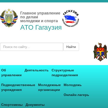
Главное управление
по делам
молодежи и спорта
АТО Гагаузия
Найти
Об
Деятельность
Структурные
управлении
подразделения
Подведомственные
Молодежные
Молодежь
учреждения
организации
Онлайн лагерь
Спортсмены
Документы