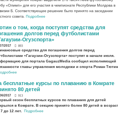
убу «Олимп» для его участия в чемпионате Республики Молдова в
визии Б. Соответствующее решение было принято на заседании
стного совета.
Подробнее
ютин о том, когда поступят средства для
огашения долгов перед футболистами
Гагаузии-Огузспорта»
/07/2017
893
инансовые средства для погашения долгов перед
тболистами «Гагаузии-Огузспорта» поступят в начале июля.
формацию для портала GagauzMedia сообщил исполняющий
язанности главы управления молодежи и спорта Роман Тютин
одробнее
а бесплатные курсы по плаванию в Комрате
ринято 80 детей
/06/2017
913
ервый сезон бесплатных курсов по плаванию для детей
крылся в Комрате. В секцию принято более 80 детей в возрас
 7 до 12 лет.
Подробнее