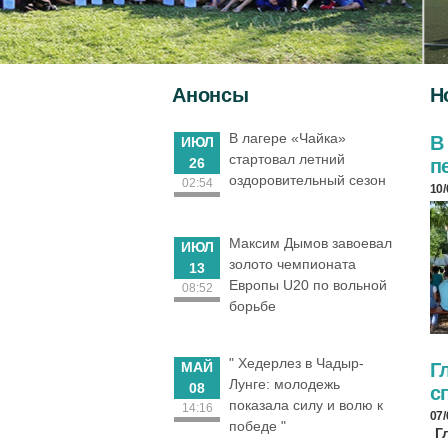
Анонсы
Н
В лагере «Чайка»
В
ИЮЛ
стартовал летний
26
п
оздоровительный сезон
02:54
10
Максим Дымов завоевал
ИЮЛ
золото чемпионата
13
Европы U20 по вольной
08:52
борьбе
" Хедерлез в Чадыр-
МАЙ
Г
Лунге: молодежь
08
с
показала силу и волю к
14:16
07
победе "
Г