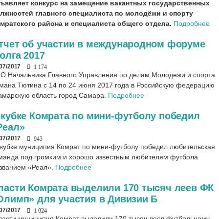
ъявляет конкурс на замещение вакантных государственных
лжностей главного специалиста по молодёжи и спорту
мратского района и специалиста общего отдела.
Подробнее
тчет об участии в международном форуме
волга 2017
/07/2017
1 174
.О.Начальника Главного Управления по делам Молодежи и спорта
мана Тютина с 14 по 24 июня 2017 года в Российскую федерацию
марскую область город Самара.
Подробнее
 кубке Комрата по мини-футболу победил
Реал»
/07/2017
943
 кубке муниципия Комрат по мини-футболу победил любительская
манда под громким и хорошо известным любителям футбола
званием «Реал».
Подробнее
ласти Комрата выделили 170 тысяч леев ФК
Олимп» для участия в Дивизии Б
/07/2017
1 024
ласти муниципия Комрат выделили 170 тысяч леев футбольному