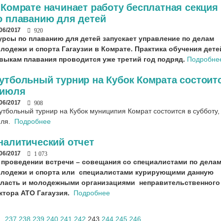
 Комрате начинает работу бесплатная секция
о плаванию для детей
/06/2017
920
урсы по плаванию для детей запускает управление по делам
лодежи и спорта Гагаузии в Комрате. Практика обучения дете
выкам плавания проводится уже третий год подряд.
Подробне
утбольный турнир на Кубок Комрата состоит
 июля
/06/2017
908
утбольный турнир на Кубок муниципия Комрат состоится в субботу,
юля.
Подробнее
налитический отчет
/06/2017
1 073
 проведении встречи – совещания со специалистами по дела
лодежи и спорта или специалистами курирующими данную
ласть и молодежными организациями неправительственного
ктора АТО Гагаузия.
Подробнее
..
237
238
239
240
241
242
243
244
245
246