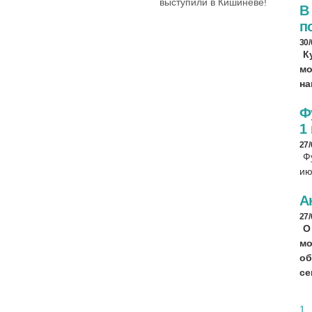
выступили в Кишинёве!
В
п
30
К
мо
на
Ф
1
27
Ф
и
А
27
О
мо
об
се
1
.