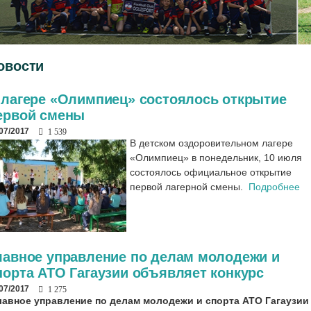
овости
 лагере «Олимпиец» состоялось открытие
ервой смены
/07/2017
1 539
В детском оздоровительном лагере
«Олимпиец» в понедельник, 10 июля
состоялось официальное открытие
первой лагерной смены.
Подробнее
лавное управление по делам молодежи и
порта АТО Гагаузии объявляет конкурс
/07/2017
1 275
лавное управление по делам молодежи и спорта АТО Гагаузии