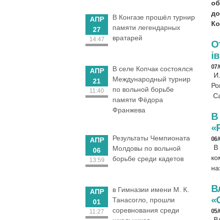
об
до
В Конгазе прошёл турнир
АПР
Ко
памяти легендарных
27
вратарей
14:47
О
i
07
В селе Копчак состоялся
АПР
И
Международный турнир
21
Ро
по вольной борьбе
11:40
Са
памяти Фёдора
Франжева
В
«
Результаты Чемпионата
06
АПР
В
Молдовы по вольной
06
ко
борьбе среди кадетов
13:59
на
В
в Гимназии имени М. К.
АПР
«
Танасогло, прошли
01
соревнования среди
05
11:27
В