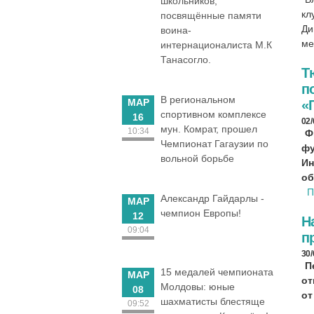
школьников,
кл
посвящённые памяти
Ди
воина-
ме
интернационалиста М.К
Танасогло.
Т
п
В региональном
МАР
«
спортивном комплексе
16
02
мун. Комрат, прошел
10:34
Ф
Чемпионат Гагаузии по
фу
вольной борьбе
Ин
об
П
Александр Гайдарлы -
МАР
чемпион Европы!
12
Н
09:04
п
30
П
15 медалей чемпионата
МАР
от
Молдовы: юные
08
от
шахматисты блестяще
09:52