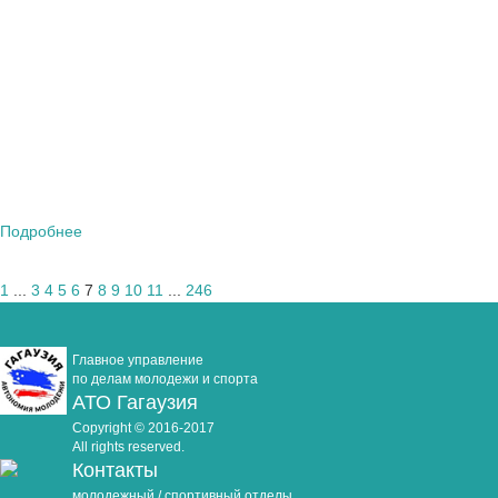
Подробнее
1
...
3
4
5
6
7
8
9
10
11
...
246
Главное управление
по делам молодежи и спорта
АТО Гагаузия
Copyright © 2016-2017
All rights reserved.
Контакты
молодежный / спортивный отделы