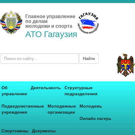
Главное управление
по делам
молодежи и спорта
АТО Гагаузия
Найти
Об
Деятельность
Структурные
управлении
подразделения
Подведомственные
Молодежные
Молодежь
учреждения
организации
Онлайн лагерь
Спортсмены
Документы