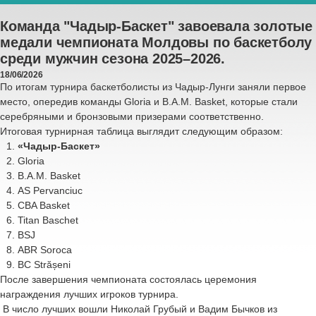
Команда "Чадыр-Баскет" завоевала золотые
медали чемпионата Молдовы по баскетболу
среди мужчин сезона 2025–2026.
18/06/2026
По итогам турнира баскетболисты из Чадыр-Лунги заняли первое
место, опередив команды Gloria и B.A.M. Basket, которые стали
серебряными и бронзовыми призерами соответственно.
Итоговая турнирная таблица выглядит следующим образом:
«Чадыр-Баскет»
Gloria
B.A.M. Basket
AS Pervanciuc
CBA Basket
Titan Baschet
BSJ
ABR Soroca
BC Strășeni
После завершения чемпионата состоялась церемония
награждения лучших игроков турнира.
В число лучших вошли Николай Грубый и Вадим Бычков из